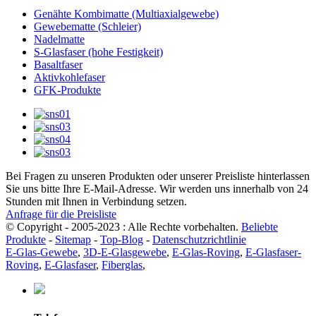
Genähte Kombimatte (Multiaxialgewebe)
Gewebematte (Schleier)
Nadelmatte
S-Glasfaser (hohe Festigkeit)
Basaltfaser
Aktivkohlefaser
GFK-Produkte
Bei Fragen zu unseren Produkten oder unserer Preisliste hinterlassen
Sie uns bitte Ihre E-Mail-Adresse. Wir werden uns innerhalb von 24
Stunden mit Ihnen in Verbindung setzen.
Anfrage für die Preisliste
© Copyright - 2005-2023 : Alle Rechte vorbehalten.
Beliebte
Produkte
-
Sitemap
-
Top-Blog
-
Datenschutzrichtlinie
E-Glas-Gewebe
,
3D-E-Glasgewebe
,
E-Glas-Roving
,
E-Glasfaser-
Roving
,
E-Glasfaser
,
Fiberglas
,