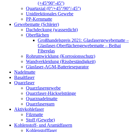
(+45°90°-45°)
Quartaxial (0°/+45°/90°/-45°)
Unidirektionales Gewebe
PP-Kernmatte
Gewebematte (Schleier)
Dachdeckung (wasserdicht)
Oberflächen
Großhandelspreis 2021: Glasfasergewebematte –
Glasfaser-Oberflächengewebematte – Beihai
Fiberglas
Rohrumwicklung (Korrosionsschutz)
Wandverkleidung (Rissbeständigkeit)
Glasfaser-AGM-Batterieseparator
Nadelmatte
Basaltfaser
Quarzfaser
Quarzfasergewebe
Quarzfaser-Häckselstränge
Quarznadelmatte
Quarzfasergarn
Aktivkohlefaser
Filzmatte
Stoff (Gewebe)
Kohlenstoff- und Aramidfasern
Kohlenstofffaser