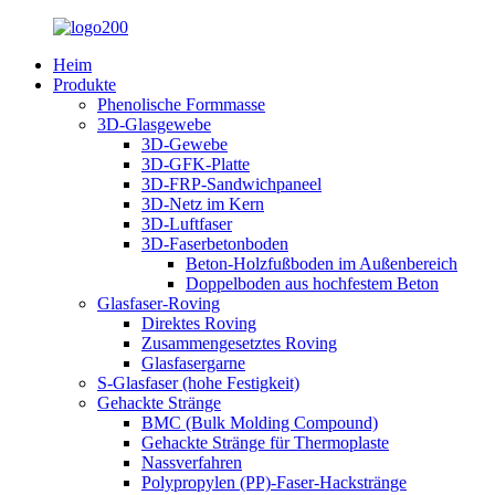
Heim
Produkte
Phenolische Formmasse
3D-Glasgewebe
3D-Gewebe
3D-GFK-Platte
3D-FRP-Sandwichpaneel
3D-Netz im Kern
3D-Luftfaser
3D-Faserbetonboden
Beton-Holzfußboden im Außenbereich
Doppelboden aus hochfestem Beton
Glasfaser-Roving
Direktes Roving
Zusammengesetztes Roving
Glasfasergarne
S-Glasfaser (hohe Festigkeit)
Gehackte Stränge
BMC (Bulk Molding Compound)
Gehackte Stränge für Thermoplaste
Nassverfahren
Polypropylen (PP)-Faser-Hackstränge