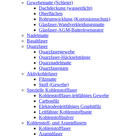
Gewebematte (Schleier)
Dachdeckung (wasserdicht)
Oberflächen
Rohrumwicklung (Korrosionsschutz)
Glasfaser-Wandverkleidungsmatte
Glasfaser-AGM-Batterieseparator
Nadelmatte
Basaltfaser
Quarzfaser
Quarzfasergewebe
Quarzfaser-Häckselstränge
Quarznadelmatte
Quarzfasergarn
Aktivkohlefaser
Filzmatte
Stoff (Gewebe)
Spezielle Kohlenstofffaser
Kohlenstofffaser-leitfähiges Gewebe
Carbonfilz
Elektrodenleitfähiges Graphitfilz
Leitfähige Kohlenstoffpaste
Kohlenstoffpulver
Kohlenstoff- und Aramidfasern
Kohlenstofffaser
Aramidfaser