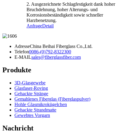
2. Ausgezeichnete Schlagfestigkeit dank hoher
Bruchdehnung, hoher Alterungs- und
Korrosionsbeständigkeit sowie schneller
Harzbenetzung.
Anfrage
Detail
Adresse
China Beihai Fiberglass Co.,Ltd.
Telefon
0086-(0)792-8322300
E-MAIL
sales@fiberglassfiber.com
Produkte
3D-Glasgewebe
Glasfaser-Roving
Gehackte Stränge
Gemahlenes Fiberglas (Fiberglaspulver)
Hohle Glasmikrokügelchen
Gehackte Strandmatte
Gewebtes Vorgarn
Nachricht