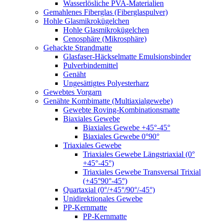
Wasserlösliche PVA-Materialien
Gemahlenes Fiberglas (Fiberglaspulver)
Hohle Glasmikrokügelchen
Hohle Glasmikrokügelchen
Cenosphäre (Mikrosphäre)
Gehackte Strandmatte
Glasfaser-Häckselmatte Emulsionsbinder
Pulverbindemittel
Genäht
Ungesättigtes Polyesterharz
Gewebtes Vorgarn
Genähte Kombimatte (Multiaxialgewebe)
Gewebte Roving-Kombinationsmatte
Biaxiales Gewebe
Biaxiales Gewebe +45°-45°
Biaxiales Gewebe 0°90°
Triaxiales Gewebe
Triaxiales Gewebe Längstriaxial (0°
+45°-45°)
Triaxiales Gewebe Transversal Trixial
(+45°90°-45°)
Quartaxial (0°/+45°/90°/-45°)
Unidirektionales Gewebe
PP-Kernmatte
PP-Kernmatte