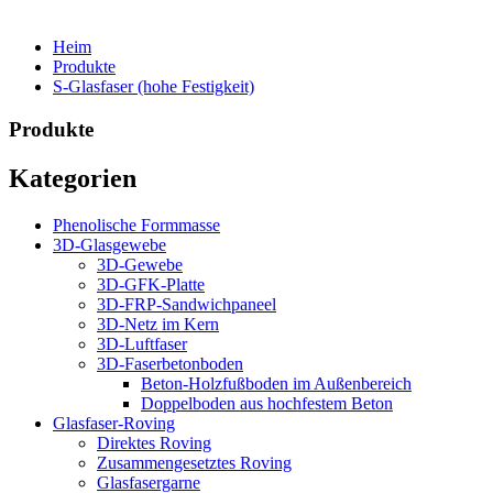
Heim
Produkte
S-Glasfaser (hohe Festigkeit)
Produkte
Kategorien
Phenolische Formmasse
3D-Glasgewebe
3D-Gewebe
3D-GFK-Platte
3D-FRP-Sandwichpaneel
3D-Netz im Kern
3D-Luftfaser
3D-Faserbetonboden
Beton-Holzfußboden im Außenbereich
Doppelboden aus hochfestem Beton
Glasfaser-Roving
Direktes Roving
Zusammengesetztes Roving
Glasfasergarne