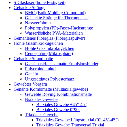
S-Glasfaser (hohe Festigkeit)
Gehackte Stränge
BMC (Bulk Molding Compound)
Gehackte Stränge für Thermoplaste
Nassverfahren
Polypropylen (PP)-Faser-Hackstränge
Wasserlösliche PVA-Materialien
Gemahlenes Fiberglas (Fiberglaspulver)
Hohle Glasmikrokügelchen
Hohle Glasmikrokügelchen
Cenosphäre (Mikrosphäre)
Gehackte Strandmatte
Glasfaser-Häckselmatte Emulsionsbinder
Pulverbindemittel
Genäht
Ungesättigtes Polyesterharz
Gewebtes Vorgarn
Genähte Kombimatte (Multiaxialgewebe)
Gewebte Roving-Kombinationsmatte
Biaxiales Gewebe
Biaxiales Gewebe +45°-45°
Biaxiales Gewebe 0°90°
Triaxiales Gewebe
Triaxiales Gewebe Längstriaxial (0°+45°-45°)
Triaxiales Gewebe Transversal Trixial